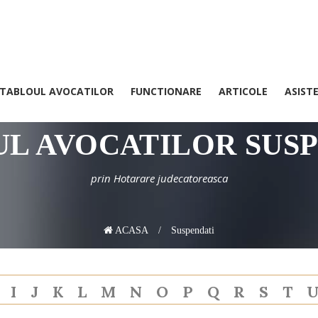
TABLOUL AVOCATILOR
FUNCTIONARE
ARTICOLE
ASIST
Avocatii din Baroul Arges
L AVOCATILOR SUS
prin Hotarare judecatoreasca
ACASA
Suspendati
H
I
J
K
L
M
N
O
P
Q
R
S
T