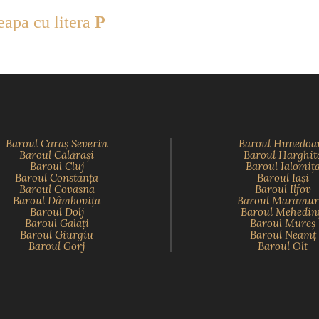
eapa cu litera
P
Baroul Caraş Severin
Baroul Hunedoa
Baroul Călăraşi
Baroul Harghit
Baroul Cluj
Baroul Ialomiţ
Baroul Constanţa
Baroul Iaşi
Baroul Covasna
Baroul Ilfov
Baroul Dâmboviţa
Baroul Maramur
Baroul Dolj
Baroul Mehedin
Baroul Galaţi
Baroul Mureş
Baroul Giurgiu
Baroul Neamţ
Baroul Gorj
Baroul Olt