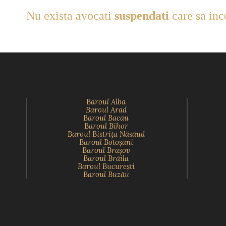
Nu exista avocati
suspendati
care sa inc
Baroul Alba
Baroul Arad
Baroul Bacau
Baroul Bihor
Baroul Bistriţa Năsăud
Baroul Botoşani
Baroul Braşov
Baroul Brăila
Baroul Bucureşti
Baroul Buzău