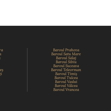
ra
Baroul Prahova
a
Baroul Satu Mare
a
Baroul Sălaj
Baroul Sibiu
Baroul Suceava
eş
Baroul Teleorman
ţi
Baroul Timiş
Baroul Tulcea
Baroul Vaslui
Baroul Vâlcea
Baroul Vrancea