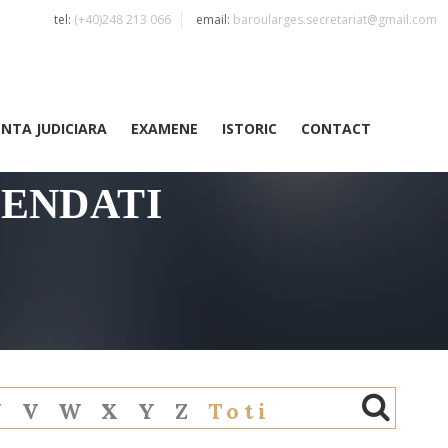
tel:
(+40)248 213 066
email:
baroularges.secretariat@gmail.com
ENTA JUDICIARA
EXAMENE
ISTORIC
CONTACT
PENDATI
U
V
W
X
Y
Z
Toti