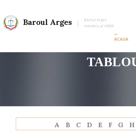
Baroul Arges
Baroul Arges
membru al UNBR
ACASA
TABLOU
A
B
C
D
E
F
G