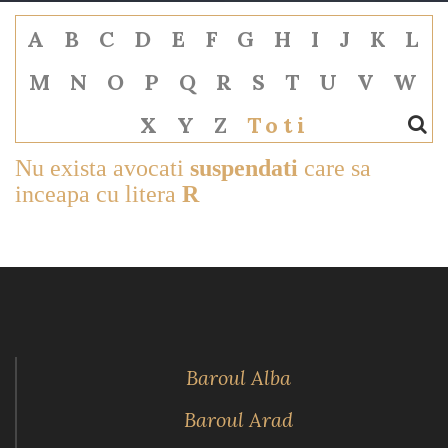
A
B
C
D
E
F
G
H
I
J
K
L
M
N
O
P
Q
R
S
T
U
V
W
X
Y
Z
Toti
Nu exista avocati
suspendati
care sa
inceapa cu litera
R
Baroul Alba
Baroul Arad