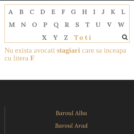
A
B
C
D
E
F
G
H
I
J
K
L
M
N
O
P
Q
R
S
T
U
V
W
X
Y
Z
Toti
Nu exista avocati
stagiari
care sa inceapa
cu litera
F
Baroul Alba
Baroul Arad