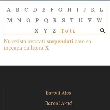
A
B
C
D
E
F
G
H
I
J
K
L
M
N
O
P
Q
R
S
T
U
V
W
X
Y
Z
Toti
Nu exista avocati
suspendati
care sa
inceapa cu litera
X
Baroul Alba
Baroul Arad