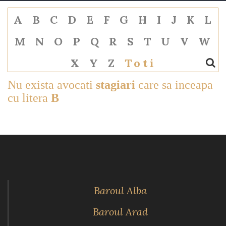
A
B
C
D
E
F
G
H
I
J
K
L
M
N
O
P
Q
R
S
T
U
V
W
X
Y
Z
Toti
Nu exista avocati
stagiari
care sa inceapa
cu litera
B
Baroul Alba
Baroul Arad